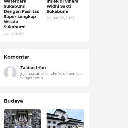
Waterpark
Imlek di Vihara
Sukabumi
Widhi Sakti
Dengan Fasilitas
Sukabumi
Super Lengkap
Januari 22, 2023
Wisata
Sukabumi
Juli 10, 2024
Komentar
Zaidan Irfan
jujur pertama kali aku ke detani, asri
banget temp...
Budaya