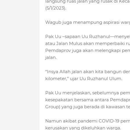
langsung ruas jalan yang rusak di K
(5/1/2023).
Wagub juga menampung aspirasi warga s
Pak Uu –sapaan Uu Ruzhanul—menyeb
atau Jalan Mulus akan memperbaiki rua
Pemdaprov juga akan melengkapi pemel
jalan.
“Insya Allah jalan akan kita bangun d
kilometer,” ujar Uu Ruzhanul Ulum.
Pak Uu menjelaskan, sebelumnya peme
kesepakatan bersama antara Pemdapr
Group) yang juga berada di kawasan t
Namun akibat pandemi COVID-19 pemel
kerusakan yang dikeluhkan warga.