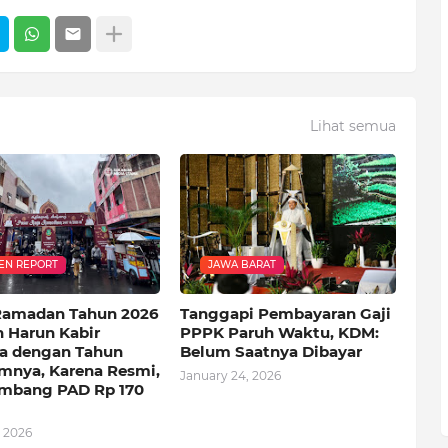
Lihat semua
ZEN REPORT
JAWA BARAT
Ramadan Tahun 2026
Tanggapi Pembayaran Gaji
n Harun Kabir
PPPK Paruh Waktu, KDM:
a dengan Tahun
Belum Saatnya Dibayar
mnya, Karena Resmi,
January 24, 2026
mbang PAD Rp 170
, 2026