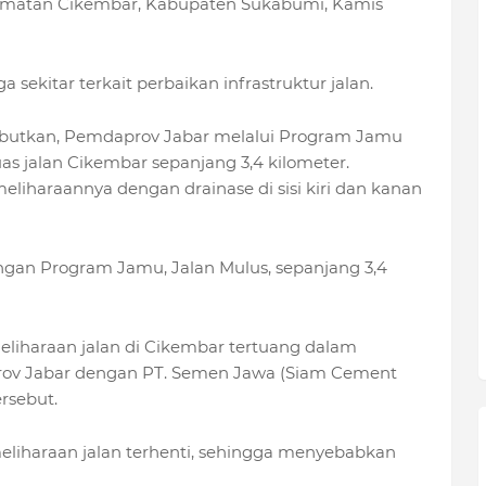
ecamatan Cikembar, Kabupaten Sukabumi, Kamis
ekitar terkait perbaikan infrastruktur jalan.
utkan, Pemdaprov Jabar melalui Program Jamu
s jalan Cikembar sepanjang 3,4 kilometer.
iharaannya dengan drainase di sisi kiri dan kanan
engan Program Jamu, Jalan Mulus, sepanjang 3,4
liharaan jalan di Cikembar tertuang dalam
ov Jabar dengan PT. Semen Jawa (Siam Cement
ersebut.
iharaan jalan terhenti, sehingga menyebabkan