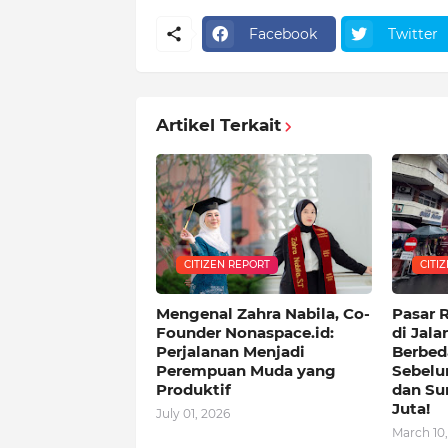
Facebook
Twitter
Artikel Terkait
CITIZEN REPORT
CITI
Mengenal Zahra Nabila, Co-
Pasar 
Founder Nonaspace.id:
di Jala
Perjalanan Menjadi
Berbed
Perempuan Muda yang
Sebelu
Produktif
dan Su
Juta!
July 01, 2026
March 10