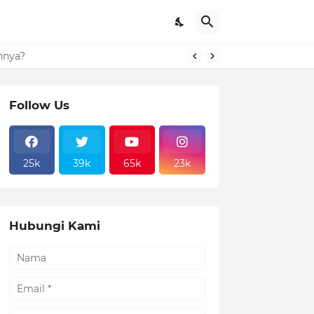
nnya?
Follow Us
25k
39k
65k
23k
Hubungi Kami