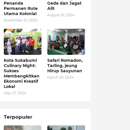
Penanda
Gede dan Jagat
Permanen Rute
Alit
Utama Kolonial
August 16, 2024
November 27, 2025
Kota Sukabumi
Safari Romadon,
Culinary Night:
Tarling, jeung
Sukses
Hirup Sauyunan
Membangkitkan
March 29, 2024
Ekonomi Kreatif
Lokal
May 27, 2024
Terpopuler