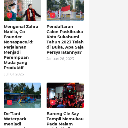
1
2
Mengenal Zahra
Pendaftaran
Nabila, Co-
Calon Paskibraka
Founder
Kota Sukabumi
Nonaspace.id:
Tahun 2023 Telah
Perjalanan
di Buka, Apa Saja
Menjadi
Persyaratannya?
Perempuan
Januari 26, 2023
Muda yang
Produktif
Juli 01, 2026
3
4
De’Tani
Barong Gie Say
Waterpark
Tampil Memukau
menjadi
Pada Malam