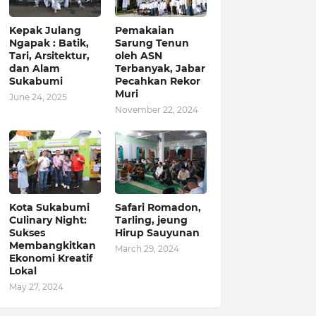
Kepak Julang
Pemakaian
Ngapak : Batik,
Sarung Tenun
Tari, Arsitektur,
oleh ASN
dan Alam
Terbanyak, Jabar
Sukabumi
Pecahkan Rekor
Muri
June 24, 2025
November 22, 2024
Kota Sukabumi
Safari Romadon,
Culinary Night:
Tarling, jeung
Sukses
Hirup Sauyunan
Membangkitkan
March 29, 2024
Ekonomi Kreatif
Lokal
May 27, 2024