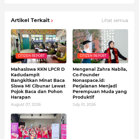
Artikel Terkait
Lihat semua
CITIZEN REPORT
CITIZEN REPORT
Mahasiswa KKN LPCR D
Mengenal Zahra Nabila,
Kadudampit
Co-Founder
Bangkitkan Minat Baca
Nonaspace.id:
Siswa MI Cibunar Lewat
Perjalanan Menjadi
Pojok Baca dan Pohon
Perempuan Muda yang
Harapan
Produktif
August 07, 2026
July 01, 2026