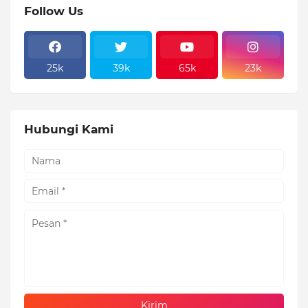
Follow Us
25k
39k
65k
23k
Hubungi Kami