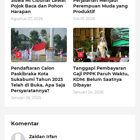
Siswa MI Cibunar Lewat
Perjalanan Menjadi
Pojok Baca dan Pohon
Perempuan Muda yang
Harapan
Produktif
Agustus 07, 2026
Juli 01, 2026
3
4
Pendaftaran Calon
Tanggapi Pembayaran
Paskibraka Kota
Gaji PPPK Paruh Waktu,
Sukabumi Tahun 2023
KDM: Belum Saatnya
Telah di Buka, Apa Saja
Dibayar
Persyaratannya?
Januari 24, 2026
Januari 26, 2023
Komentar
Zaidan Irfan