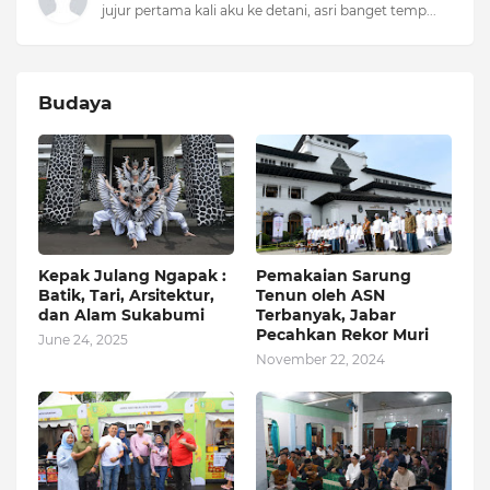
jujur pertama kali aku ke detani, asri banget temp...
Budaya
Kepak Julang Ngapak :
Pemakaian Sarung
Batik, Tari, Arsitektur,
Tenun oleh ASN
dan Alam Sukabumi
Terbanyak, Jabar
Pecahkan Rekor Muri
June 24, 2025
November 22, 2024