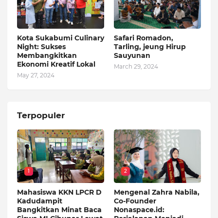
Kota Sukabumi Culinary
Safari Romadon,
Night: Sukses
Tarling, jeung Hirup
Membangkitkan
Sauyunan
Ekonomi Kreatif Lokal
March 29, 2024
May 27, 2024
Terpopuler
1
2
Mahasiswa KKN LPCR D
Mengenal Zahra Nabila,
Kadudampit
Co-Founder
Bangkitkan Minat Baca
Nonaspace.id: