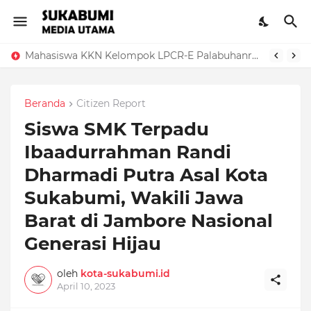
Mahasiswa KKN Kelompok LPCR-E Palabuhanratu Universitas Muhammadiyah Sukabumi Dorong UMKM Desa Cimanggu melalui Sertifikasi Halal dan Branding Digital
Beranda
Citizen Report
Siswa SMK Terpadu
Ibaadurrahman Randi
Dharmadi Putra Asal Kota
Sukabumi, Wakili Jawa
Barat di Jambore Nasional
Generasi Hijau
oleh
kota-sukabumi.id
April 10, 2023