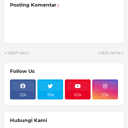
Posting Komentar
Lebih baru
Lebih lama
Follow Us
25k
39k
65k
23k
Hubungi Kami