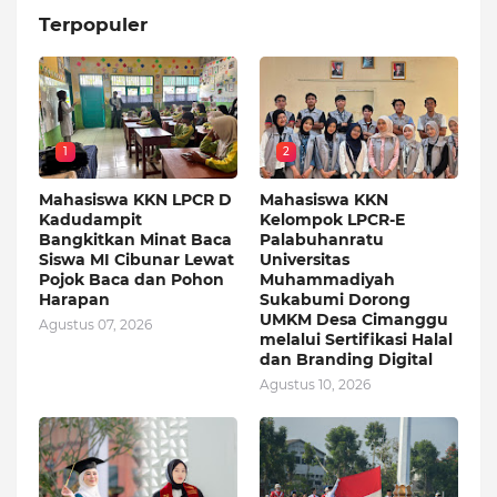
Terpopuler
1
2
Mahasiswa KKN LPCR D
Mahasiswa KKN
Kadudampit
Kelompok LPCR-E
Bangkitkan Minat Baca
Palabuhanratu
Siswa MI Cibunar Lewat
Universitas
Pojok Baca dan Pohon
Muhammadiyah
Harapan
Sukabumi Dorong
UMKM Desa Cimanggu
Agustus 07, 2026
melalui Sertifikasi Halal
dan Branding Digital
Agustus 10, 2026