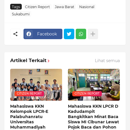
Tags
Citizen Report
Jawa Barat
Nasional
Sukabumi
Facebook
Artikel Terkait
Lihat semua
CITIZEN REPORT
CITIZEN REPORT
Mahasiswa KKN
Mahasiswa KKN LPCR D
Kelompok LPCR-E
Kadudampit
Palabuhanratu
Bangkitkan Minat Baca
Universitas
Siswa MI Cibunar Lewat
Muhammadiyah
Pojok Baca dan Pohon