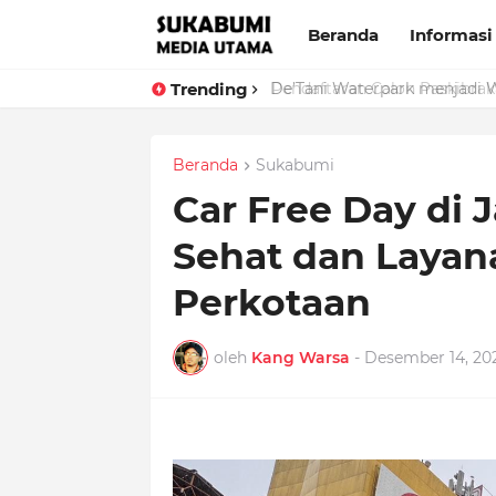
Beranda
Informasi
Trending
De’Tani Waterpark menjadi 
Beranda
Sukabumi
Car Free Day di J
Sehat dan Layan
Perkotaan
oleh
Kang Warsa
-
Desember 14, 20