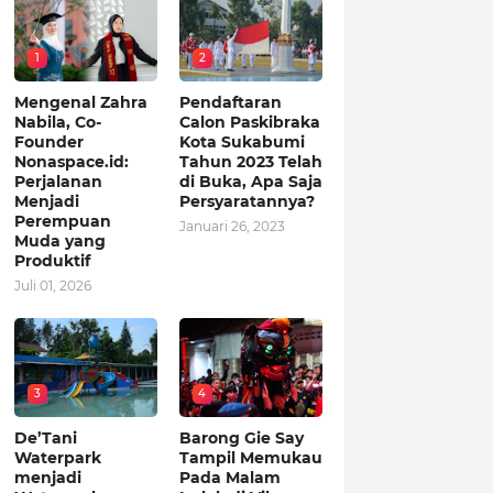
1
2
Mengenal Zahra
Pendaftaran
Nabila, Co-
Calon Paskibraka
Founder
Kota Sukabumi
Nonaspace.id:
Tahun 2023 Telah
Perjalanan
di Buka, Apa Saja
Menjadi
Persyaratannya?
Perempuan
Januari 26, 2023
Muda yang
Produktif
Juli 01, 2026
3
4
De’Tani
Barong Gie Say
Waterpark
Tampil Memukau
menjadi
Pada Malam