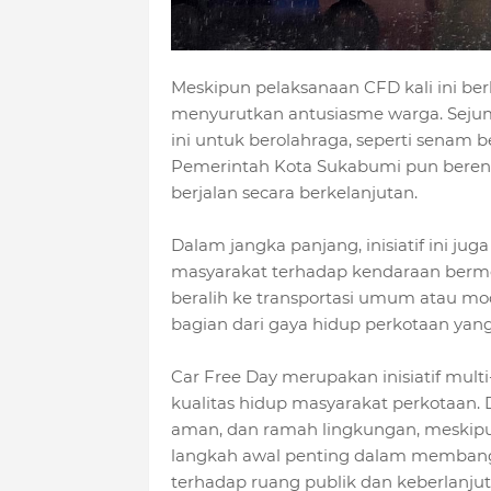
Meskipun pelaksanaan CFD kali ini ber
menyurutkan antusiasme warga. Seju
ini untuk berolahraga, seperti senam 
Pemerintah Kota Sukabumi pun beren
berjalan secara berkelanjutan.
Dalam jangka panjang, inisiatif ini j
masyarakat terhadap kendaraan bermot
beralih ke transportasi umum atau mo
bagian dari gaya hidup perkotaan yang
Car Free Day merupakan inisiatif mul
kualitas hidup masyarakat perkotaan.
aman, dan ramah lingkungan, meskipu
langkah awal penting dalam membang
terhadap ruang publik dan keberlanju