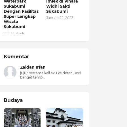
Waterpark
Imlek di Vihara
Sukabumi
Widhi Sakti
Dengan Fasilitas
Sukabumi
Super Lengkap
Januari 22, 2023
Wisata
Sukabumi
Juli 10, 2024
Komentar
Zaidan Irfan
jujur pertama kali aku ke detani, asri
banget temp...
Budaya