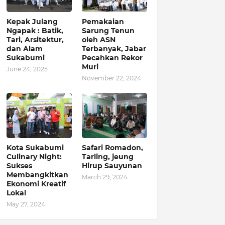
Kepak Julang
Pemakaian
Ngapak : Batik,
Sarung Tenun
Tari, Arsitektur,
oleh ASN
dan Alam
Terbanyak, Jabar
Sukabumi
Pecahkan Rekor
Muri
June 24, 2025
November 22, 2024
Kota Sukabumi
Safari Romadon,
Culinary Night:
Tarling, jeung
Sukses
Hirup Sauyunan
Membangkitkan
March 29, 2024
Ekonomi Kreatif
Lokal
May 27, 2024