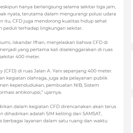
skipun hanya berlangsung selama sekitar tiga jam,
pak nyata, terutama dalam mengurangi polusi udara
in itu, CFD juga mendorong kualitas hidup sehat
 peduli terhadap lingkungan sekitar.
umi, Iskandar Ifhan, menjelaskan bahwa CFD di
menjadi yang pertama kali diselenggarakan di ruas
sekitar 400 meter.
y (CFD) di ruas Jalan A. Yani sepanjang 400 meter.
ngan kegiatan olahraga, juga ada pelayanan publik
kumen kependudukan, pembuatan NIB, Sistem
masi antikorupsi,” ujarnya.
dirkan dalam kegiatan CFD direncanakan akan terus
n dihadirkan adalah SIM keliling dari SAMSAT,
 berbagai layanan dalam satu ruang dan waktu