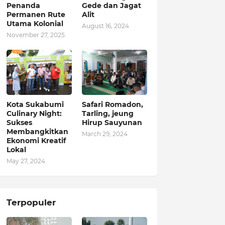
Penanda
Gede dan Jagat
Permanen Rute
Alit
Utama Kolonial
August 16, 2024
November 27, 2025
Kota Sukabumi
Safari Romadon,
Culinary Night:
Tarling, jeung
Sukses
Hirup Sauyunan
Membangkitkan
March 29, 2024
Ekonomi Kreatif
Lokal
May 27, 2024
Terpopuler