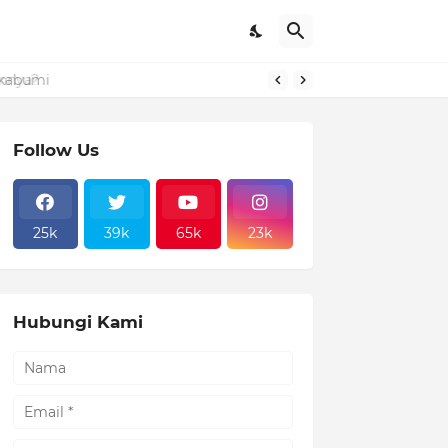
ukabumi
Follow Us
25k
39k
65k
23k
Hubungi Kami