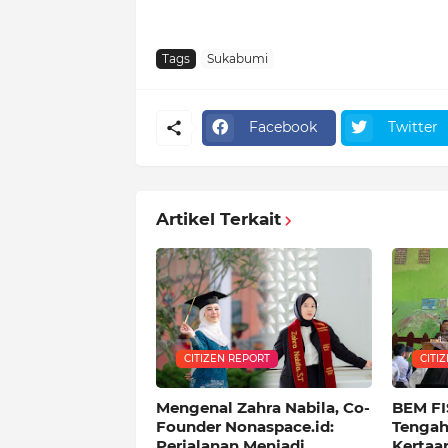
Tags
Sukabumi
Facebook
Twitter
Artikel Terkait
CITIZEN REPORT
CITI
Mengenal Zahra Nabila, Co-
BEM FI
Founder Nonaspace.id:
Tengah
Perjalanan Menjadi
Kertaa