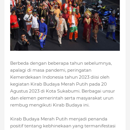
Berbeda dengan beberapa tahun sebelumnya,
apalagi di masa pandemi, peringatan
Kemerdekaan Indonesia tahun 2023 diisi oleh
kegiatan Kirab Budaya Merah Putih pada 20
Agustus 2023 di Kota Sukabumi. Berbagai unsur
dan elemen pemerintah serta masyarakat urun
rembug mengikuti Kirab Budaya ini.
Kirab Budaya Merah Putih menjadi penanda
positif tentang kebhinekaan yang termanifestasi