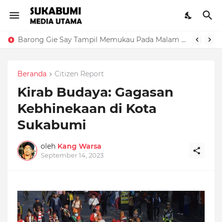
Barong Gie Say Tampil Memukau Pada Malam Imlek di Vihara Widhi Sakti Sukabumi
Beranda
Citizen Report
Kirab Budaya: Gagasan
Kebhinekaan di Kota
Sukabumi
oleh
Kang Warsa
September 14, 2023