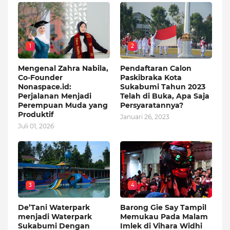
1
2
Mengenal Zahra Nabila,
Pendaftaran Calon
Co-Founder
Paskibraka Kota
Nonaspace.id:
Sukabumi Tahun 2023
Perjalanan Menjadi
Telah di Buka, Apa Saja
Perempuan Muda yang
Persyaratannya?
Produktif
Januari 26, 2023
Juli 01, 2026
3
4
De’Tani Waterpark
Barong Gie Say Tampil
menjadi Waterpark
Memukau Pada Malam
Sukabumi Dengan
Imlek di Vihara Widhi