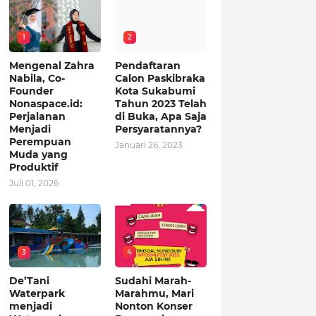
1
2
Mengenal Zahra
Pendaftaran
Nabila, Co-
Calon Paskibraka
Founder
Kota Sukabumi
Nonaspace.id:
Tahun 2023 Telah
Perjalanan
di Buka, Apa Saja
Menjadi
Persyaratannya?
Perempuan
Januari 26, 2023
Muda yang
Produktif
Juli 01, 2026
3
4
De’Tani
Sudahi Marah-
Waterpark
Marahmu, Mari
menjadi
Nonton Konser