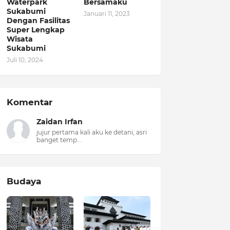
Waterpark
Bersamaku
Sukabumi
Januari 11, 2023
Dengan Fasilitas
Super Lengkap
Wisata
Sukabumi
Juli 10, 2024
Komentar
Zaidan Irfan
jujur pertama kali aku ke detani, asri
banget temp...
Budaya