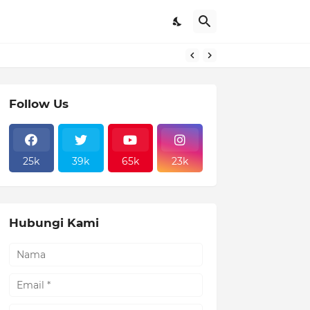
Follow Us
25k
39k
65k
23k
Hubungi Kami