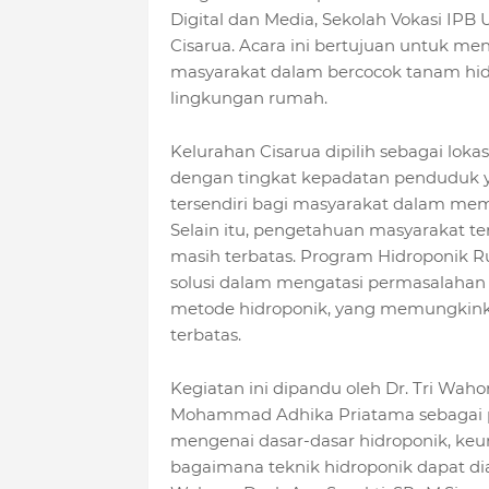
Digital dan Media, Sekolah Vokasi IPB
Cisarua. Acara ini bertujuan untuk m
masyarakat dalam bercocok tanam hidr
lingkungan rumah.
Kelurahan Cisarua dipilih sebagai lokas
dengan tingkat kepadatan penduduk y
tersendiri bagi masyarakat dalam me
Selain itu, pengetahuan masyarakat t
masih terbatas. Program Hidroponik R
solusi dalam mengatasi permasalahan
metode hidroponik, yang memungkink
terbatas.
Kegiatan ini dipandu oleh Dr. Tri Wahon
Mohammad Adhika Priatama sebagai p
mengenai dasar-dasar hidroponik, keun
bagaimana teknik hidroponik dapat dia