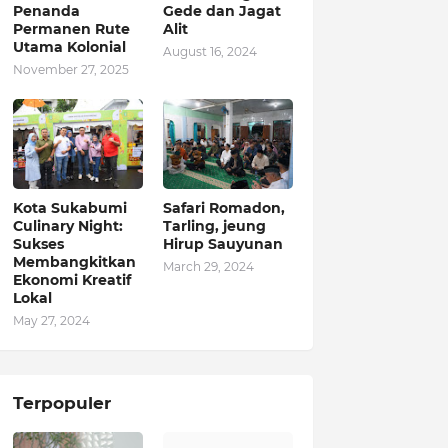
Penanda
Gede dan Jagat
Permanen Rute
Alit
Utama Kolonial
August 16, 2024
November 27, 2025
Kota Sukabumi
Safari Romadon,
Culinary Night:
Tarling, jeung
Sukses
Hirup Sauyunan
Membangkitkan
March 29, 2024
Ekonomi Kreatif
Lokal
May 27, 2024
Terpopuler