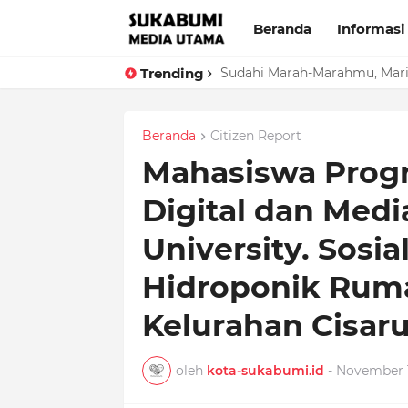
Beranda
Informasi
Trending
Sudahi Marah-Marahmu, Mar
Beranda
Citizen Report
Mahasiswa Prog
Digital dan Medi
University. Sosi
Hidroponik Ruma
Kelurahan Cisar
oleh
kota-sukabumi.id
-
November 1