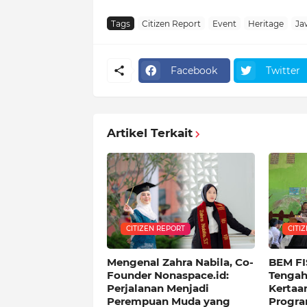
Tags
Citizen Report
Event
Heritage
Ja
Facebook
Twitter
Artikel Terkait
CITIZEN REPORT
CITI
Mengenal Zahra Nabila, Co-
BEM FI
Founder Nonaspace.id:
Tengah
Perjalanan Menjadi
Kertaa
Perempuan Muda yang
Progra