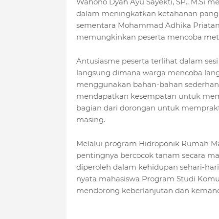
Wahono Dyah Ayu Sayekti, SP., M.Si me
dalam meningkatkan ketahanan pangan
sementara Mohammad Adhika Priatam
memungkinkan peserta mencoba meto
Antusiasme peserta terlihat dalam sesi 
langsung dimana warga mencoba lan
menggunakan bahan-bahan sederhana 
mendapatkan kesempatan untuk memba
bagian dari dorongan untuk memprakt
masing.
Melalui program Hidroponik Rumah M
pentingnya bercocok tanam secara ma
diperoleh dalam kehidupan sehari-hari
nyata mahasiswa Program Studi Komuni
mendorong keberlanjutan dan kemandi