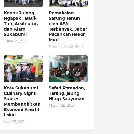
Kepak Julang
Pemakaian
Ngapak : Batik,
Sarung Tenun
Tari, Arsitektur,
oleh ASN
dan Alam
Terbanyak, Jabar
Sukabumi
Pecahkan Rekor
Muri
June 24, 2025
November 22, 2024
Kota Sukabumi
Safari Romadon,
Culinary Night:
Tarling, jeung
Sukses
Hirup Sauyunan
Membangkitkan
March 29, 2024
Ekonomi Kreatif
Lokal
May 27, 2024